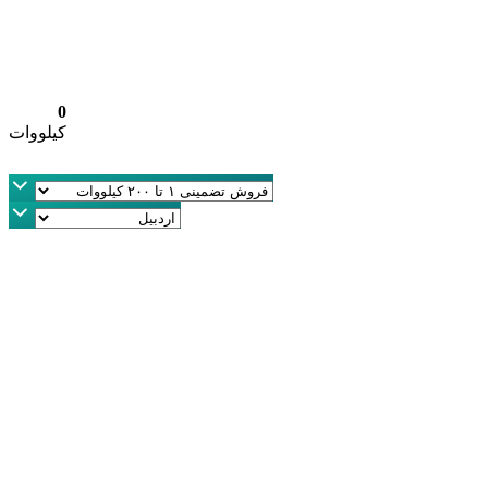
0
کیلووات
کیلووات
100,000