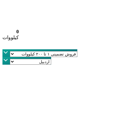
0
کیلووات
کیلووات
100,000